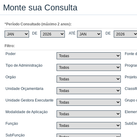
Monte sua Consulta
*Período Consultado (máximo 2 anos):
DE
ATÉ
DE
Filtro:
Poder
Fonte 
Tipo de Administração
Progr
Órgão
Projeto
Unidade Orçamentária
Classi
Unidade Gestora Executante
Grupo 
Modalidade de Aplicação
Elemen
Função
SubEl
SubFunção